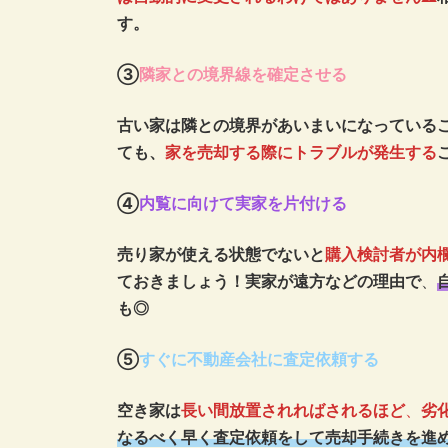
す。
③
隣家との境界線を確定させる
古い家は隣との境界があいまいになっている
ても、
家を売却する際にトラブルが発生する
④
内覧に向けて実家を片付ける
売り家が使える状態でないと
購入検討者が内
ておきましょう！実家が遠方などの理由で
、
も◎
⑤
すぐに不動産会社に査定依頼する
空き家は
長い間放置されればされるほど
、
劣
なるべく早く査定依頼をして売却手続きを進