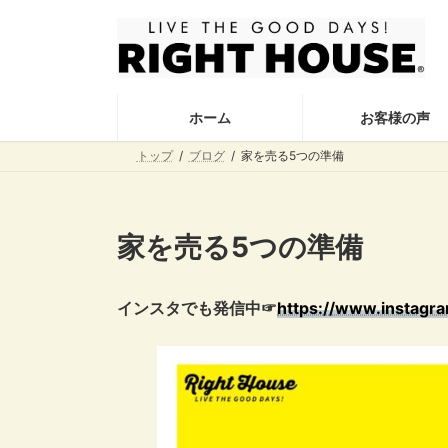
コ
ナ
ン
ビ
テ
ゲ
ン
ー
ツ
シ
ホーム
お客様の声
へ
ョ
ス
ン
トップ
ブログ
家を売る5つの準備
キ
に
ッ
移
プ
動
家を売る5つの準備
インスタでも発信中☞
https://www.instag