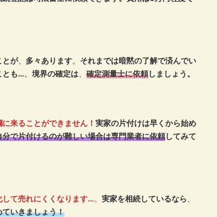
ことが
、
多々あります
。
それまでは暗黙の了解で済んでい
ことも…
。
境界の確定は
、
確定測量士に依頼
しましょう。
欄に来ることができません！
実家の片付けは早くから始め
自分で片付けるのが難しい場合は専門業者に依頼
してみて
化して売れにくくなります…
。
実家を相続しているなら
、
めていきましょう！