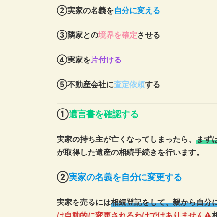
②実家の名義を
自分に変える
③隣家との
境界を確定
させる
④実家を
片付ける
⑤不動産会社に
査定依頼
する
①
遺言書を確認する
実家の持ち主が亡くなってしまったら、
まず
が取得した遺産の相続手続きを行います。
②
実家の名義を自分に変更する
実家を売るには
相続登記をして、親から自分
は自動的に変更されるわけではありません⚠